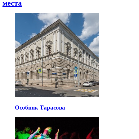
места
Особняк Тарасова