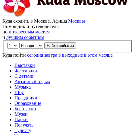
Куда сходить в Москве. Афиша
Москвы
Помощник и путеводитель
по
интересным местам
и
лучшим событиям
Куда пойти
сегодня
завтра
в выходные
в этом месяце
Выставки
Фестивали
С детьми
Активный отдых
Музыка
Шоу
Праздники
Образование
Бесплатно
Музеи
Парки
Погулять
Туристу