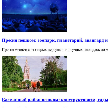
Пресня пешком: зоопарк, планетарий, авангард 
Пресня меняется от старых переулков и научных площадок до 
Басманный район пешком: конструктивизм, сады