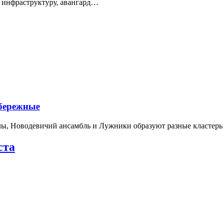
 инфраструктуру, авангард…
абережные
лы, Новодевичий ансамбль и Лужники образуют разные кластеры
ста