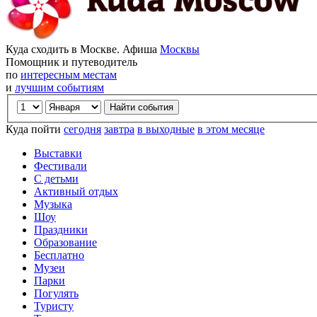
Куда сходить в Москве. Афиша
Москвы
Помощник и путеводитель
по
интересным местам
и
лучшим событиям
Куда пойти
сегодня
завтра
в выходные
в этом месяце
Выставки
Фестивали
С детьми
Активный отдых
Музыка
Шоу
Праздники
Образование
Бесплатно
Музеи
Парки
Погулять
Туристу