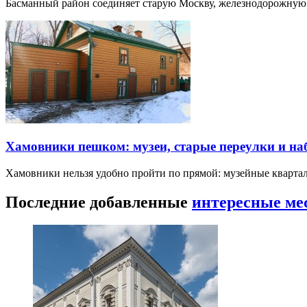
Басманный район соединяет старую Москву, железнодорожную
Хамовники пешком: музеи, старые переулки и н
Хамовники нельзя удобно пройти по прямой: музейные кварта
Последние добавленные
интересные ме