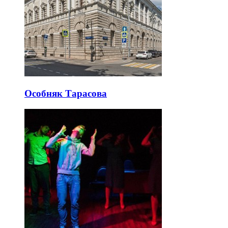
Особняк Тарасова