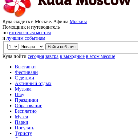
Куда сходить в Москве. Афиша
Москвы
Помощник и путеводитель
по
интересным местам
и
лучшим событиям
Куда пойти
сегодня
завтра
в выходные
в этом месяце
Выставки
Фестивали
С детьми
Активный отдых
Музыка
Шоу
Праздники
Образование
Бесплатно
Музеи
Парки
Погулять
Туристу