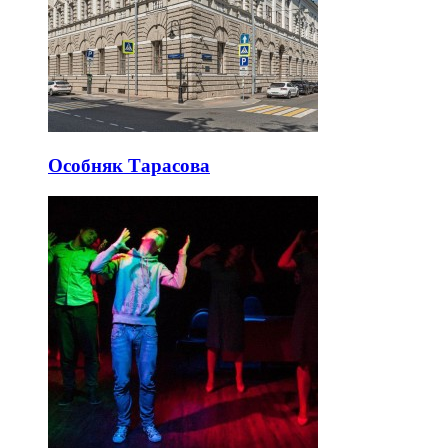
Особняк Тарасова