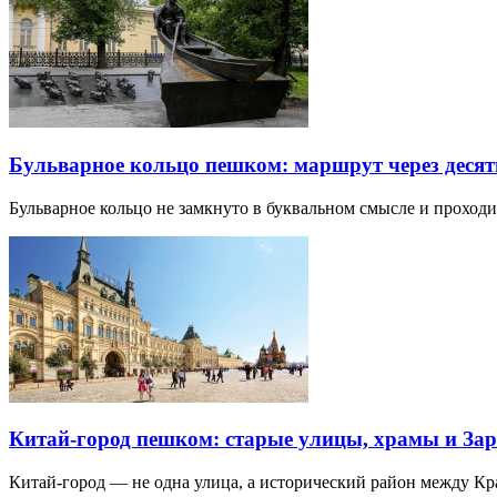
Бульварное кольцо пешком: маршрут через десят
Бульварное кольцо не замкнуто в буквальном смысле и прохо
Китай-город пешком: старые улицы, храмы и Зар
Китай-город — не одна улица, а исторический район между К