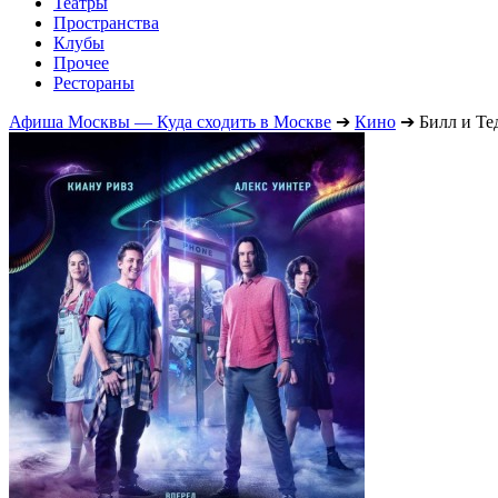
Театры
Пространства
Клубы
Прочее
Рестораны
Афиша Москвы — Куда сходить в Москве
➔
Кино
➔
Билл и Те