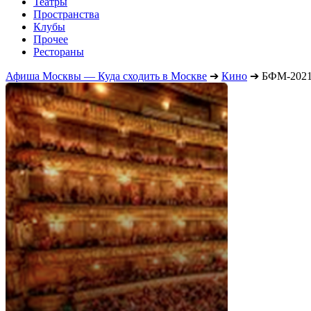
Театры
Пространства
Клубы
Прочее
Рестораны
Афиша Москвы — Куда сходить в Москве
➔
Кино
➔
БФМ-2021