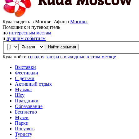
Куда сходить в Москве. Афиша
Москвы
Помощник и путеводитель
по
интересным местам
и
лучшим событиям
Куда пойти
сегодня
завтра
в выходные
в этом месяце
Выставки
Фестивали
С детьми
Активный отдых
Музыка
Шоу
Праздники
Образование
Бесплатно
Музеи
Парки
Погулять
Туристу