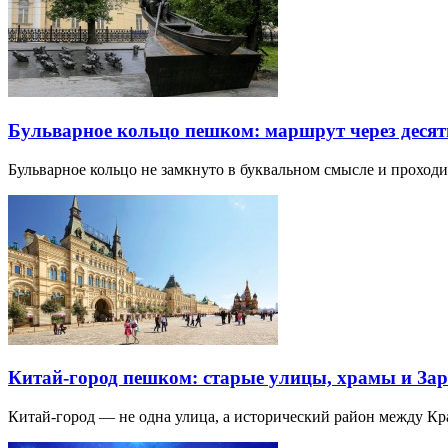
Бульварное кольцо пешком: маршрут через десят
Бульварное кольцо не замкнуто в буквальном смысле и прохо
Китай-город пешком: старые улицы, храмы и Зар
Китай-город — не одна улица, а исторический район между К