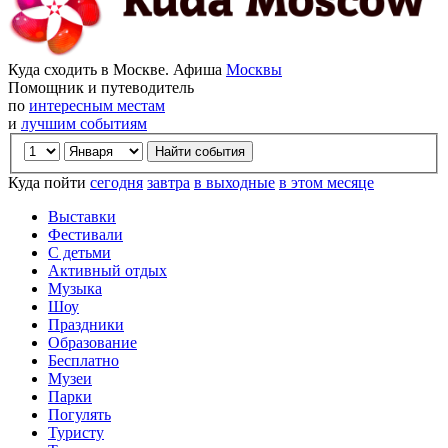
Куда сходить в Москве. Афиша
Москвы
Помощник и путеводитель
по
интересным местам
и
лучшим событиям
Куда пойти
сегодня
завтра
в выходные
в этом месяце
Выставки
Фестивали
С детьми
Активный отдых
Музыка
Шоу
Праздники
Образование
Бесплатно
Музеи
Парки
Погулять
Туристу