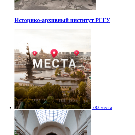
Историко-архивный институт РГГУ
783 места