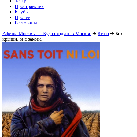
Театры
Пространства
Клубы
Прочее
Рестораны
Афиша Москвы — Куда сходить в Москве
➔
Кино
➔
Без
крыши, вне закона