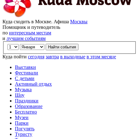
Куда сходить в Москве. Афиша
Москвы
Помощник и путеводитель
по
интересным местам
и
лучшим событиям
Куда пойти
сегодня
завтра
в выходные
в этом месяце
Выставки
Фестивали
С детьми
Активный отдых
Музыка
Шоу
Праздники
Образование
Бесплатно
Музеи
Парки
Погулять
Туристу