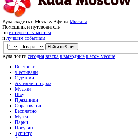
Куда сходить в Москве. Афиша
Москвы
Помощник и путеводитель
по
интересным местам
и
лучшим событиям
Куда пойти
сегодня
завтра
в выходные
в этом месяце
Выставки
Фестивали
С детьми
Активный отдых
Музыка
Шоу
Праздники
Образование
Бесплатно
Музеи
Парки
Погулять
Туристу