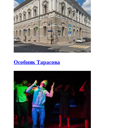
Особняк Тарасова