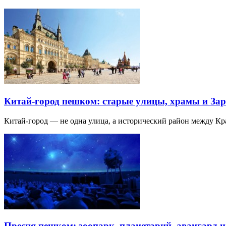
Китай-город пешком: старые улицы, храмы и Зар
Китай-город — не одна улица, а исторический район между К
Пресня пешком: зоопарк, планетарий, авангард 