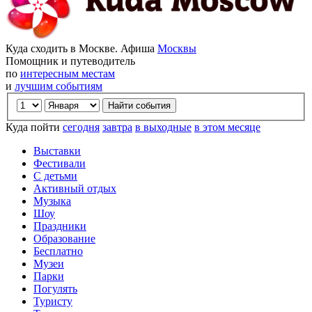
Куда сходить в Москве. Афиша
Москвы
Помощник и путеводитель
по
интересным местам
и
лучшим событиям
Куда пойти
сегодня
завтра
в выходные
в этом месяце
Выставки
Фестивали
С детьми
Активный отдых
Музыка
Шоу
Праздники
Образование
Бесплатно
Музеи
Парки
Погулять
Туристу