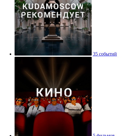
35 событий
5 фильмов