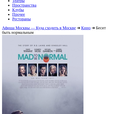
Театры
Пространства
Клубы
Прочее
Рестораны
Афиша Москвы — Куда сходить в Москве
➔
Кино
➔
Бесит
быть нормальным