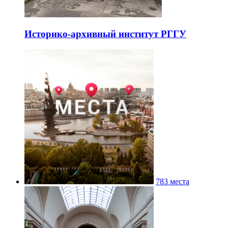
Историко-архивный институт РГГУ
783 места