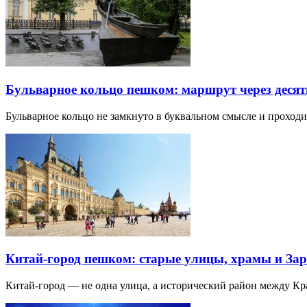
Бульварное кольцо пешком: маршрут через десят
Бульварное кольцо не замкнуто в буквальном смысле и прохо
Китай-город пешком: старые улицы, храмы и Зар
Китай-город — не одна улица, а исторический район между К