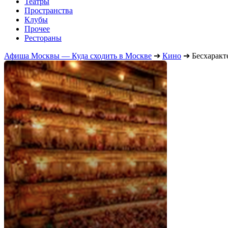
Театры
Пространства
Клубы
Прочее
Рестораны
Афиша Москвы — Куда сходить в Москве
➔
Кино
➔
Бесхарак