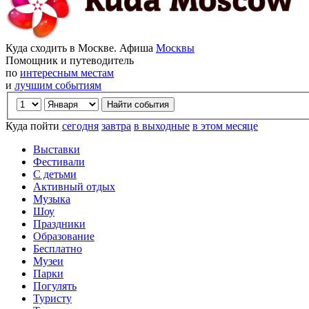
Куда сходить в Москве. Афиша
Москвы
Помощник и путеводитель
по
интересным местам
и
лучшим событиям
Куда пойти
сегодня
завтра
в выходные
в этом месяце
Выставки
Фестивали
С детьми
Активный отдых
Музыка
Шоу
Праздники
Образование
Бесплатно
Музеи
Парки
Погулять
Туристу