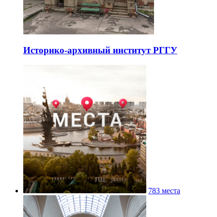
Историко-архивный институт РГГУ
783 места