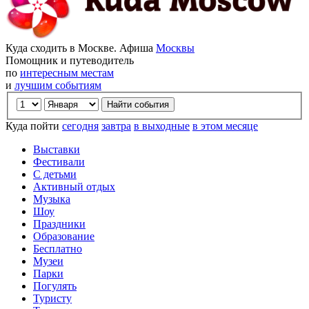
Куда сходить в Москве. Афиша
Москвы
Помощник и путеводитель
по
интересным местам
и
лучшим событиям
Куда пойти
сегодня
завтра
в выходные
в этом месяце
Выставки
Фестивали
С детьми
Активный отдых
Музыка
Шоу
Праздники
Образование
Бесплатно
Музеи
Парки
Погулять
Туристу