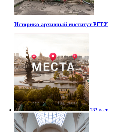
Историко-архивный институт РГГУ
783 места