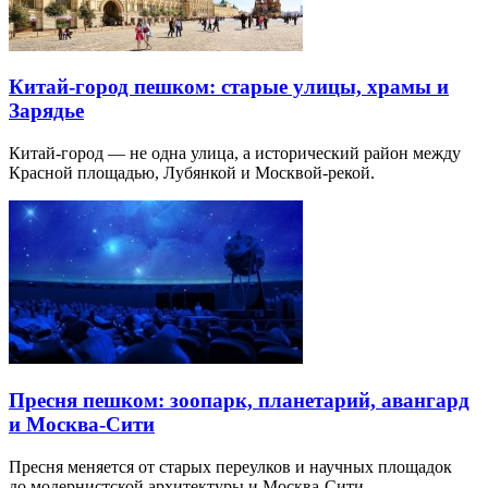
Китай-город пешком: старые улицы, храмы и
Зарядье
Китай-город — не одна улица, а исторический район между
Красной площадью, Лубянкой и Москвой-рекой.
Пресня пешком: зоопарк, планетарий, авангард
и Москва-Сити
Пресня меняется от старых переулков и научных площадок
до модернистской архитектуры и Москва-Сити.