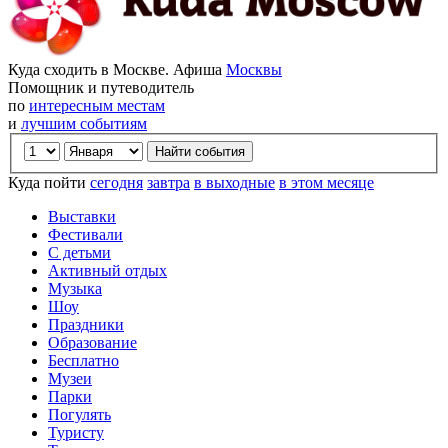
Куда сходить в Москве. Афиша
Москвы
Помощник и путеводитель
по
интересным местам
и
лучшим событиям
Куда пойти
сегодня
завтра
в выходные
в этом месяце
Выставки
Фестивали
С детьми
Активный отдых
Музыка
Шоу
Праздники
Образование
Бесплатно
Музеи
Парки
Погулять
Туристу