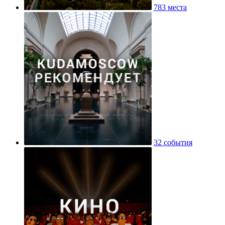
783 места
32 события