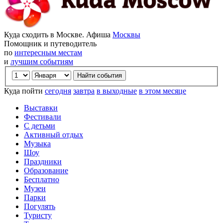
Куда сходить в Москве. Афиша
Москвы
Помощник и путеводитель
по
интересным местам
и
лучшим событиям
Куда пойти
сегодня
завтра
в выходные
в этом месяце
Выставки
Фестивали
С детьми
Активный отдых
Музыка
Шоу
Праздники
Образование
Бесплатно
Музеи
Парки
Погулять
Туристу