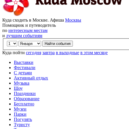
Куда сходить в Москве. Афиша
Москвы
Помощник и путеводитель
по
интересным местам
и
лучшим событиям
Куда пойти
сегодня
завтра
в выходные
в этом месяце
Выставки
Фестивали
С детьми
Активный отдых
Музыка
Шоу
Праздники
Образование
Бесплатно
Музеи
Парки
Погулять
Туристу