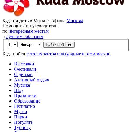
Куда сходить в Москве. Афиша
Москвы
Помощник и путеводитель
по
интересным местам
и
лучшим событиям
Куда пойти
сегодня
завтра
в выходные
в этом месяце
Выставки
Фестивали
С детьми
Активный отдых
Музыка
Шоу
Праздники
Образование
Бесплатно
Музеи
Парки
Погулять
Туристу