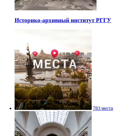
Историко-архивный институт РГГУ
783 места