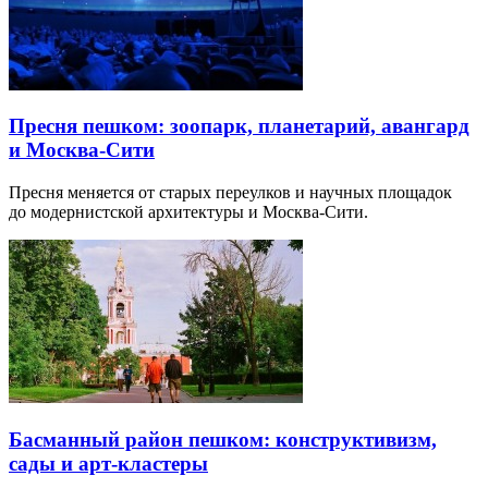
Пресня пешком: зоопарк, планетарий, авангард
и Москва-Сити
Пресня меняется от старых переулков и научных площадок
до модернистской архитектуры и Москва-Сити.
Басманный район пешком: конструктивизм,
сады и арт-кластеры