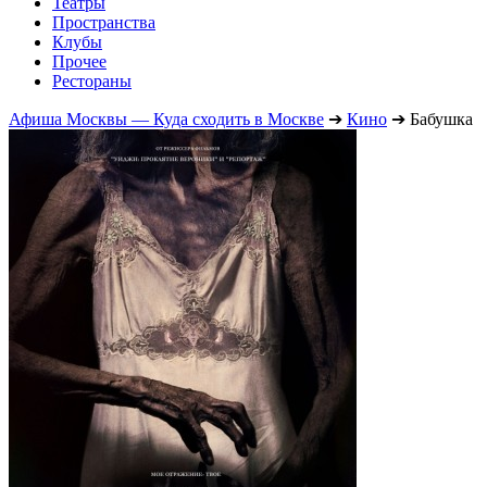
Театры
Пространства
Клубы
Прочее
Рестораны
Афиша Москвы — Куда сходить в Москве
➔
Кино
➔
Бабушка