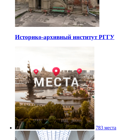
Историко-архивный институт РГГУ
783 места