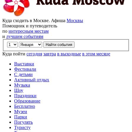
Куда сходить в Москве. Афиша
Москвы
Помощник и путеводитель
по
интересным местам
и
лучшим событиям
Куда пойти
сегодня
завтра
в выходные
в этом месяце
Выставки
Фестивали
С детьми
Активный отдых
Музыка
Шоу
Праздники
Образование
Бесплатно
Музеи
Парки
Погулять
Туристу