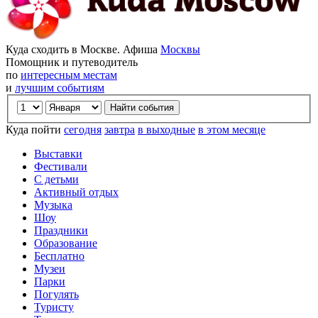
Куда сходить в Москве. Афиша
Москвы
Помощник и путеводитель
по
интересным местам
и
лучшим событиям
Куда пойти
сегодня
завтра
в выходные
в этом месяце
Выставки
Фестивали
С детьми
Активный отдых
Музыка
Шоу
Праздники
Образование
Бесплатно
Музеи
Парки
Погулять
Туристу