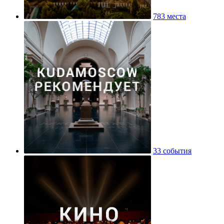
783 места
33 события