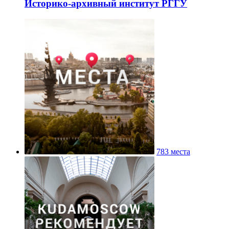
Историко-архивный институт РГГУ
783 места