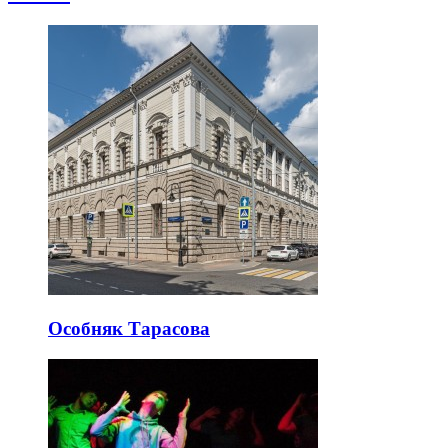
Особняк Тарасова