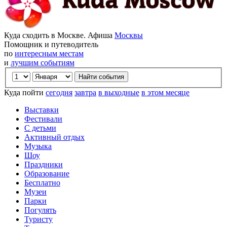
Куда сходить в Москве. Афиша
Москвы
Помощник и путеводитель
по
интересным местам
и
лучшим событиям
Куда пойти
сегодня
завтра
в выходные
в этом месяце
Выставки
Фестивали
С детьми
Активный отдых
Музыка
Шоу
Праздники
Образование
Бесплатно
Музеи
Парки
Погулять
Туристу