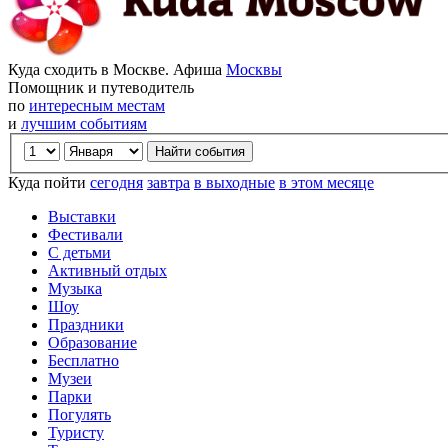
Куда сходить в Москве. Афиша
Москвы
Помощник и путеводитель
по
интересным местам
и
лучшим событиям
Куда пойти
сегодня
завтра
в выходные
в этом месяце
Выставки
Фестивали
С детьми
Активный отдых
Музыка
Шоу
Праздники
Образование
Бесплатно
Музеи
Парки
Погулять
Туристу