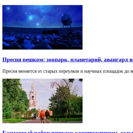
Пресня пешком: зоопарк, планетарий, авангард 
Пресня меняется от старых переулков и научных площадок до 
Басманный район пешком: конструктивизм, сады