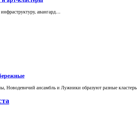
 инфраструктуру, авангард…
абережные
лы, Новодевичий ансамбль и Лужники образуют разные кластеры
ста