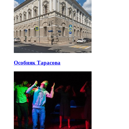
Особняк Тарасова