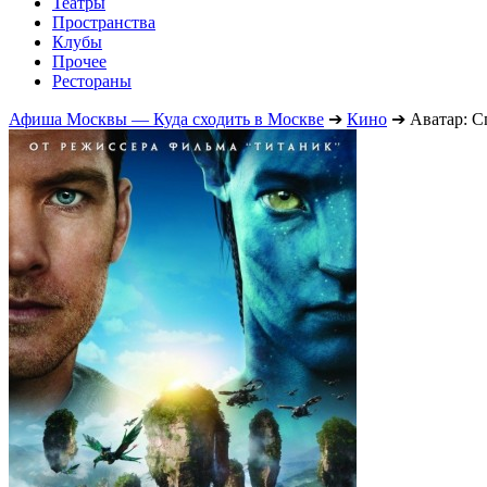
Театры
Пространства
Клубы
Прочее
Рестораны
Афиша Москвы — Куда сходить в Москве
➔
Кино
➔
Аватар: С