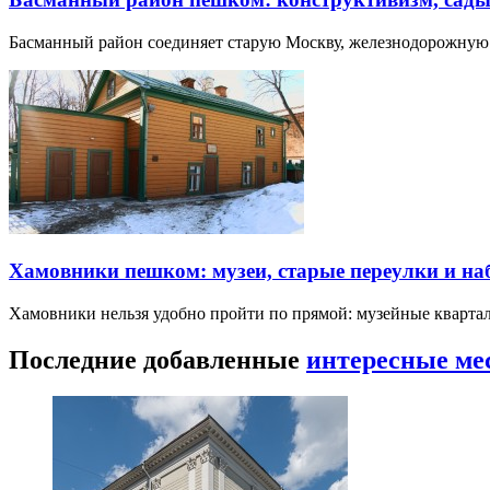
Басманный район соединяет старую Москву, железнодорожную
Хамовники пешком: музеи, старые переулки и н
Хамовники нельзя удобно пройти по прямой: музейные кварта
Последние добавленные
интересные ме