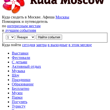
Куда сходить в Москве. Афиша
Москвы
Помощник и путеводитель
по
интересным местам
и
лучшим событиям
Куда пойти
сегодня
завтра
в выходные
в этом месяце
Выставки
Фестивали
С детьми
Активный отдых
Музыка
Шоу
Праздники
Образование
Бесплатно
Музеи
Парки
Погулять
Туристу