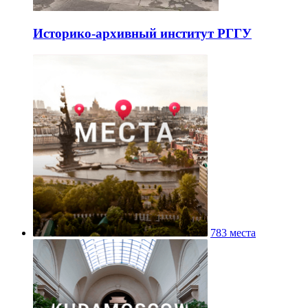
Историко-архивный институт РГГУ
783 места