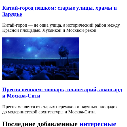
Китай-город пешком: старые улицы, храмы и
Зарядье
Китай-город — не одна улица, а исторический район между
Красной площадью, Лубянкой и Москвой-рекой.
Пресня пешком: зоопарк, планетарий, авангард
и Москва-Сити
Пресня меняется от старых переулков и научных площадок
до модернистской архитектуры и Москва-Сити.
Последние добавленные
интересные