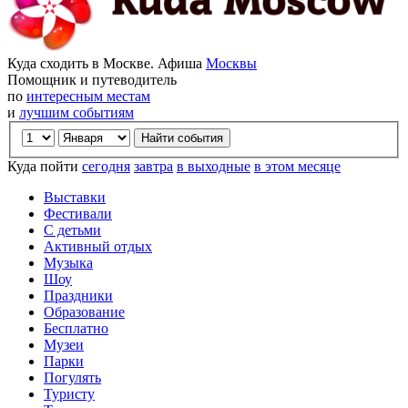
Куда сходить в Москве. Афиша
Москвы
Помощник и путеводитель
по
интересным местам
и
лучшим событиям
Куда пойти
сегодня
завтра
в выходные
в этом месяце
Выставки
Фестивали
С детьми
Активный отдых
Музыка
Шоу
Праздники
Образование
Бесплатно
Музеи
Парки
Погулять
Туристу