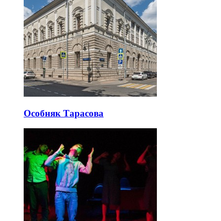
Особняк Тарасова