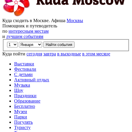
Куда сходить в Москве. Афиша
Москвы
Помощник и путеводитель
по
интересным местам
и
лучшим событиям
Куда пойти
сегодня
завтра
в выходные
в этом месяце
Выставки
Фестивали
С детьми
Активный отдых
Музыка
Шоу
Праздники
Образование
Бесплатно
Музеи
Парки
Погулять
Туристу