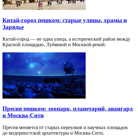
Китай-город пешком: старые улицы, храмы и
Зарядье
Китай-город — не одна улица, а исторический район между
Красной площадью, Лубянкой и Москвой-рекой.
Пресня пешком: зоопарк, планетарий, авангард
и Москва-Сити
Пресня меняется от старых переулков и научных площадок
до модернистской архитектуры и Москва-Сити.