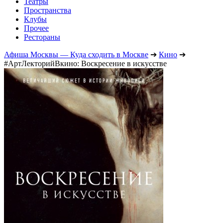
Театры
Пространства
Клубы
Прочее
Рестораны
Афиша Москвы — Куда сходить в Москве
➔
Кино
➔
#АртЛекторийВкино: Воскресение в искусстве