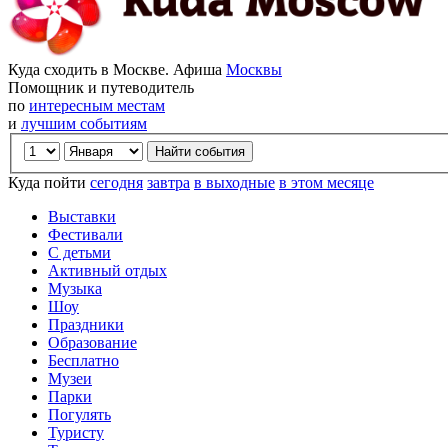
Куда сходить в Москве. Афиша
Москвы
Помощник и путеводитель
по
интересным местам
и
лучшим событиям
Куда пойти
сегодня
завтра
в выходные
в этом месяце
Выставки
Фестивали
С детьми
Активный отдых
Музыка
Шоу
Праздники
Образование
Бесплатно
Музеи
Парки
Погулять
Туристу