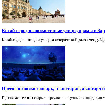
Китай-город пешком: старые улицы, храмы и Зар
Китай-город — не одна улица, а исторический район между К
Пресня пешком: зоопарк, планетарий, авангард 
Пресня меняется от старых переулков и научных площадок до 