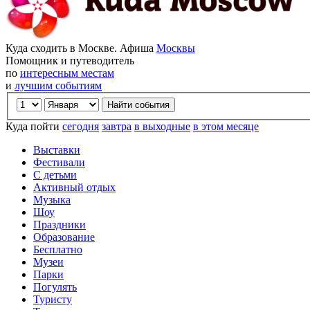
Куда сходить в Москве. Афиша
Москвы
Помощник и путеводитель
по
интересным местам
и
лучшим событиям
Куда пойти
сегодня
завтра
в выходные
в этом месяце
Выставки
Фестивали
С детьми
Активный отдых
Музыка
Шоу
Праздники
Образование
Бесплатно
Музеи
Парки
Погулять
Туристу