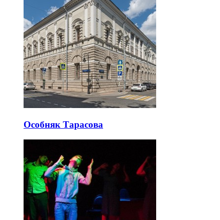
Особняк Тарасова