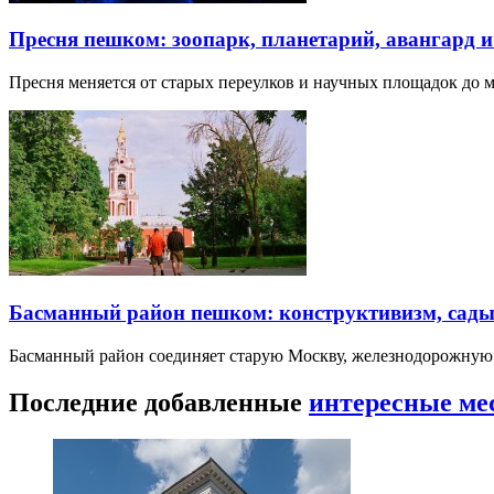
Пресня пешком: зоопарк, планетарий, авангард 
Пресня меняется от старых переулков и научных площадок до 
Басманный район пешком: конструктивизм, сады
Басманный район соединяет старую Москву, железнодорожную
Последние добавленные
интересные ме