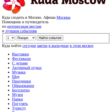
Куда сходить в Москве. Афиша
Москвы
Помощник и путеводитель
по
интересным местам
и
лучшим событиям
Куда пойти
сегодня
завтра
в выходные
в этом месяце
Выставки
Фестивали
С детьми
Активный отдых
Музыка
Шоу
Праздники
Образование
Бесплатно
Музеи
Парки
Погулять
Туристу