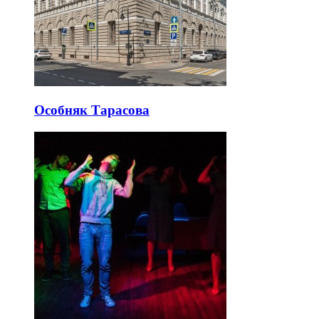
Особняк Тарасова