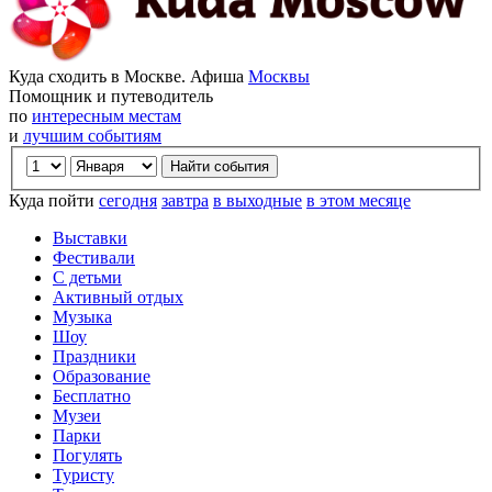
Куда сходить в Москве. Афиша
Москвы
Помощник и путеводитель
по
интересным местам
и
лучшим событиям
Куда пойти
сегодня
завтра
в выходные
в этом месяце
Выставки
Фестивали
С детьми
Активный отдых
Музыка
Шоу
Праздники
Образование
Бесплатно
Музеи
Парки
Погулять
Туристу