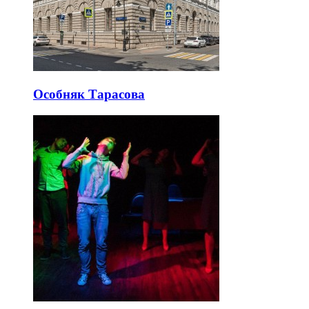
Особняк Тарасова