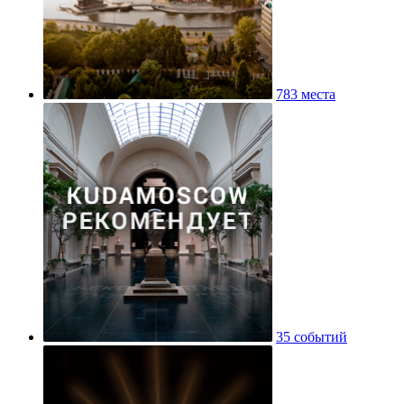
783 места
35 событий