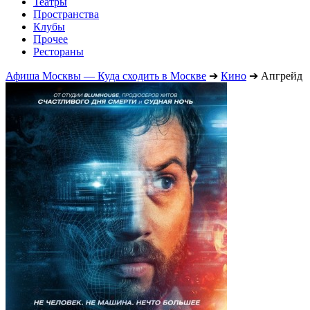
Театры
Пространства
Клубы
Прочее
Рестораны
Афиша Москвы — Куда сходить в Москве
➔
Кино
➔
Апгрейд