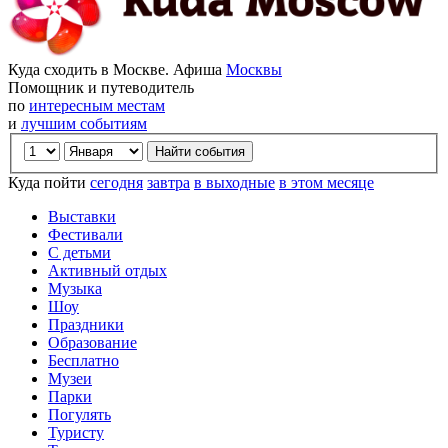
Куда сходить в Москве. Афиша
Москвы
Помощник и путеводитель
по
интересным местам
и
лучшим событиям
Куда пойти
сегодня
завтра
в выходные
в этом месяце
Выставки
Фестивали
С детьми
Активный отдых
Музыка
Шоу
Праздники
Образование
Бесплатно
Музеи
Парки
Погулять
Туристу