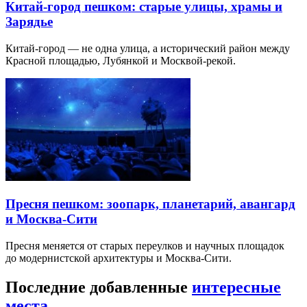
Китай-город пешком: старые улицы, храмы и
Зарядье
Китай-город — не одна улица, а исторический район между
Красной площадью, Лубянкой и Москвой-рекой.
Пресня пешком: зоопарк, планетарий, авангард
и Москва-Сити
Пресня меняется от старых переулков и научных площадок
до модернистской архитектуры и Москва-Сити.
Последние добавленные
интересные
места