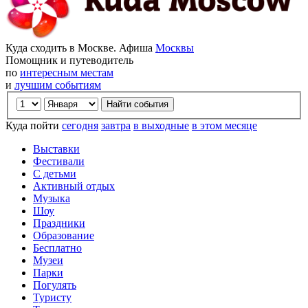
Куда сходить в Москве. Афиша
Москвы
Помощник и путеводитель
по
интересным местам
и
лучшим событиям
Куда пойти
сегодня
завтра
в выходные
в этом месяце
Выставки
Фестивали
С детьми
Активный отдых
Музыка
Шоу
Праздники
Образование
Бесплатно
Музеи
Парки
Погулять
Туристу