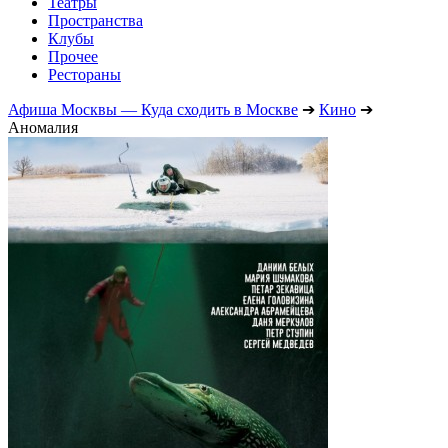
Театры
Пространства
Клубы
Прочее
Рестораны
Афиша Москвы — Куда сходить в Москве
➔
Кино
➔
Аномалия