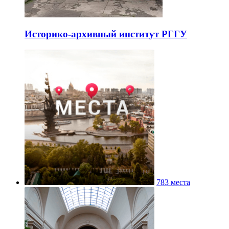
Историко-архивный институт РГГУ
783 места