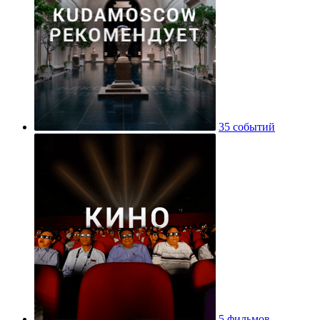
35 событий
5 фильмов