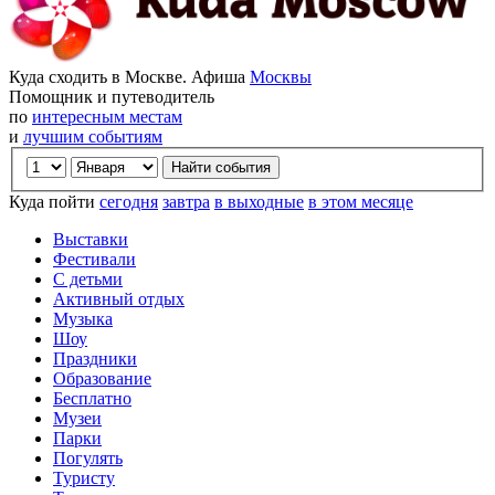
Куда сходить в Москве. Афиша
Москвы
Помощник и путеводитель
по
интересным местам
и
лучшим событиям
Куда пойти
сегодня
завтра
в выходные
в этом месяце
Выставки
Фестивали
С детьми
Активный отдых
Музыка
Шоу
Праздники
Образование
Бесплатно
Музеи
Парки
Погулять
Туристу