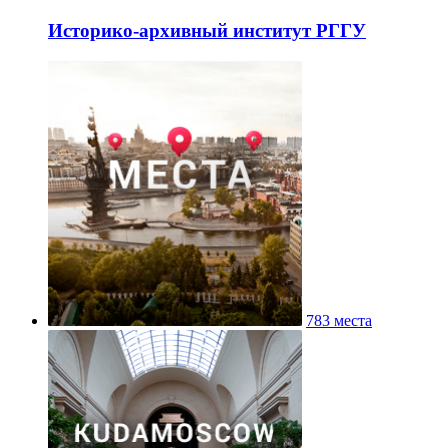
Историко-архивный институт РГГУ
783 места