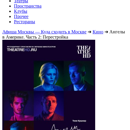
Театры
Пространства
Клубы
Прочее
Рестораны
Афиша Москвы — Куда сходить в Москве
➔
Кино
➔
Ангелы
в Америке. Часть 2: Перестройка