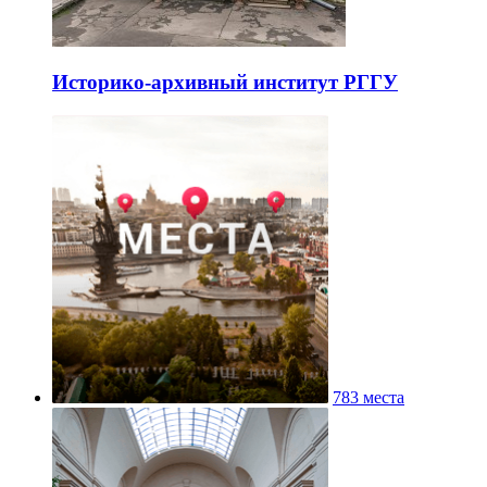
Историко-архивный институт РГГУ
783 места