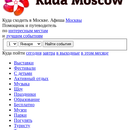
Куда сходить в Москве. Афиша
Москвы
Помощник и путеводитель
по
интересным местам
и
лучшим событиям
Куда пойти
сегодня
завтра
в выходные
в этом месяце
Выставки
Фестивали
С детьми
Активный отдых
Музыка
Шоу
Праздники
Образование
Бесплатно
Музеи
Парки
Погулять
Туристу