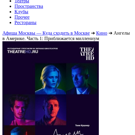
Театры
Пространства
Клубы
Прочее
Рестораны
Афиша Москвы — Куда сходить в Москве
➔
Кино
➔
Ангелы
в Америке. Часть 1: Приближается миллениум