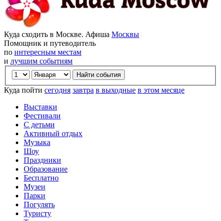
Куда сходить в Москве. Афиша
Москвы
Помощник и путеводитель
по
интересным местам
и
лучшим событиям
Куда пойти
сегодня
завтра
в выходные
в этом месяце
Выставки
Фестивали
С детьми
Активный отдых
Музыка
Шоу
Праздники
Образование
Бесплатно
Музеи
Парки
Погулять
Туристу