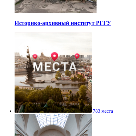
Историко-архивный институт РГГУ
783 места