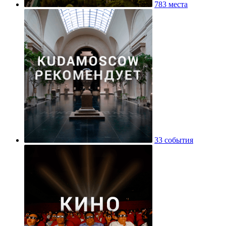
783 места
33 события