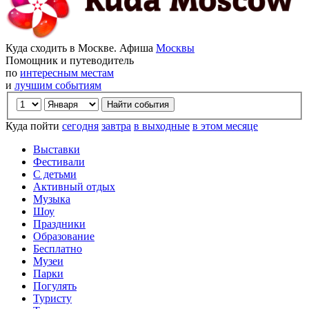
Куда сходить в Москве. Афиша
Москвы
Помощник и путеводитель
по
интересным местам
и
лучшим событиям
Куда пойти
сегодня
завтра
в выходные
в этом месяце
Выставки
Фестивали
С детьми
Активный отдых
Музыка
Шоу
Праздники
Образование
Бесплатно
Музеи
Парки
Погулять
Туристу