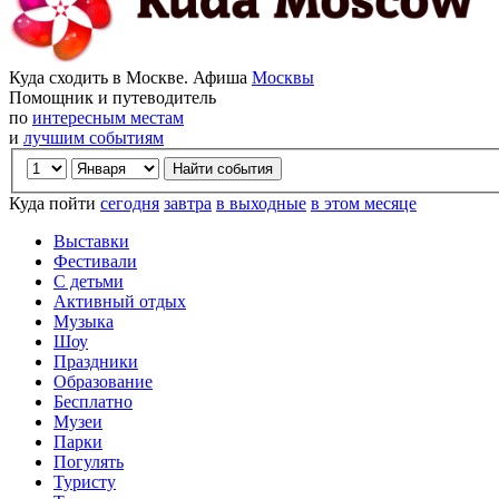
Куда сходить в Москве. Афиша
Москвы
Помощник и путеводитель
по
интересным местам
и
лучшим событиям
Куда пойти
сегодня
завтра
в выходные
в этом месяце
Выставки
Фестивали
С детьми
Активный отдых
Музыка
Шоу
Праздники
Образование
Бесплатно
Музеи
Парки
Погулять
Туристу