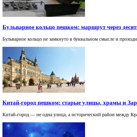
Бульварное кольцо пешком: маршрут через десят
Бульварное кольцо не замкнуто в буквальном смысле и прохо
Китай-город пешком: старые улицы, храмы и Зар
Китай-город — не одна улица, а исторический район между К