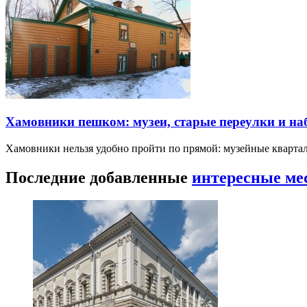
Хамовники пешком: музеи, старые переулки и н
Хамовники нельзя удобно пройти по прямой: музейные кварта
Последние добавленные
интересные ме