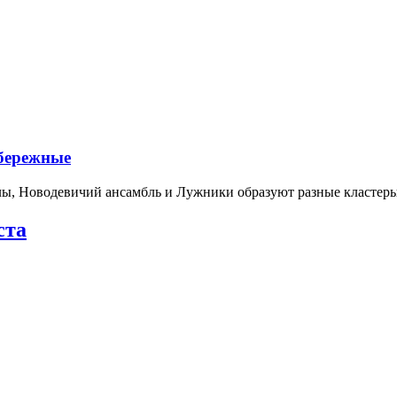
абережные
лы, Новодевичий ансамбль и Лужники образуют разные кластеры
ста