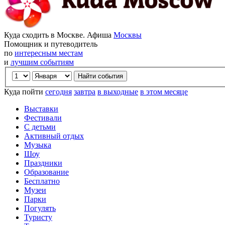
Куда сходить в Москве. Афиша
Москвы
Помощник и путеводитель
по
интересным местам
и
лучшим событиям
Куда пойти
сегодня
завтра
в выходные
в этом месяце
Выставки
Фестивали
С детьми
Активный отдых
Музыка
Шоу
Праздники
Образование
Бесплатно
Музеи
Парки
Погулять
Туристу