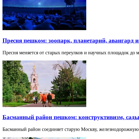
Пресня пешком: зоопарк, планетарий, авангард 
Пресня меняется от старых переулков и научных площадок до 
Басманный район пешком: конструктивизм, сады
Басманный район соединяет старую Москву, железнодорожную