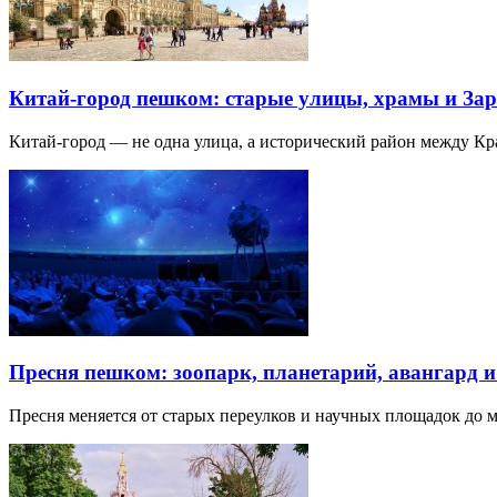
Китай-город пешком: старые улицы, храмы и Зар
Китай-город — не одна улица, а исторический район между К
Пресня пешком: зоопарк, планетарий, авангард 
Пресня меняется от старых переулков и научных площадок до 