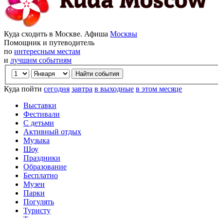
Куда сходить в Москве. Афиша
Москвы
Помощник и путеводитель
по
интересным местам
и
лучшим событиям
Куда пойти
сегодня
завтра
в выходные
в этом месяце
Выставки
Фестивали
С детьми
Активный отдых
Музыка
Шоу
Праздники
Образование
Бесплатно
Музеи
Парки
Погулять
Туристу