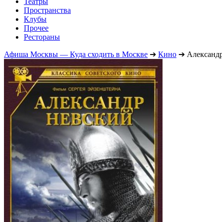
Театры
Пространства
Клубы
Прочее
Рестораны
Афиша Москвы — Куда сходить в Москве
➔
Кино
➔
Александ