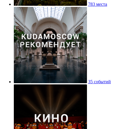
783 места
35 событий