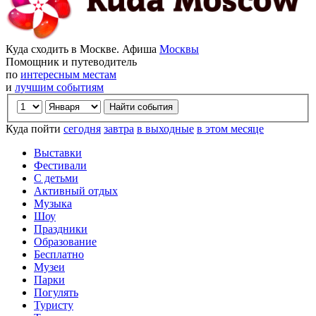
Куда сходить в Москве. Афиша
Москвы
Помощник и путеводитель
по
интересным местам
и
лучшим событиям
Куда пойти
сегодня
завтра
в выходные
в этом месяце
Выставки
Фестивали
С детьми
Активный отдых
Музыка
Шоу
Праздники
Образование
Бесплатно
Музеи
Парки
Погулять
Туристу