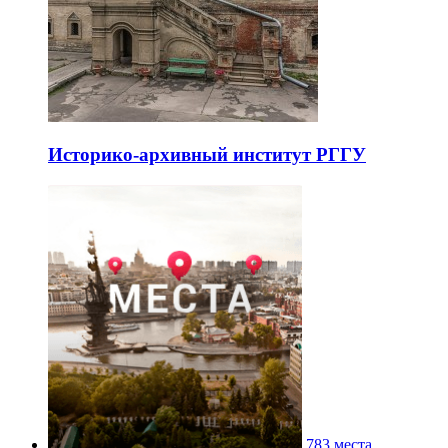
Историко-архивный институт РГГУ
783 места