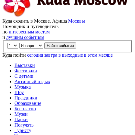
Куда сходить в Москве. Афиша
Москвы
Помощник и путеводитель
по
интересным местам
и
лучшим событиям
Куда пойти
сегодня
завтра
в выходные
в этом месяце
Выставки
Фестивали
С детьми
Активный отдых
Музыка
Шоу
Праздники
Образование
Бесплатно
Музеи
Парки
Погулять
Туристу