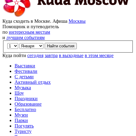
Куда сходить в Москве. Афиша
Москвы
Помощник и путеводитель
по
интересным местам
и
лучшим событиям
Куда пойти
сегодня
завтра
в выходные
в этом месяце
Выставки
Фестивали
С детьми
Активный отдых
Музыка
Шоу
Праздники
Образование
Бесплатно
Музеи
Парки
Погулять
Туристу