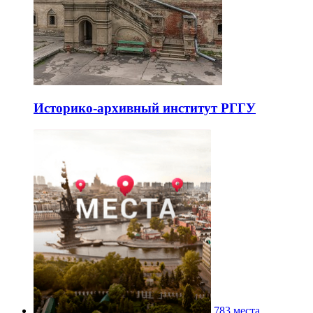
Историко-архивный институт РГГУ
783 места