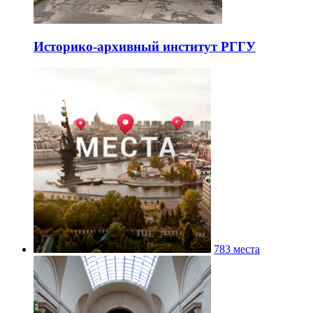
Историко-архивный институт РГГУ
783 места