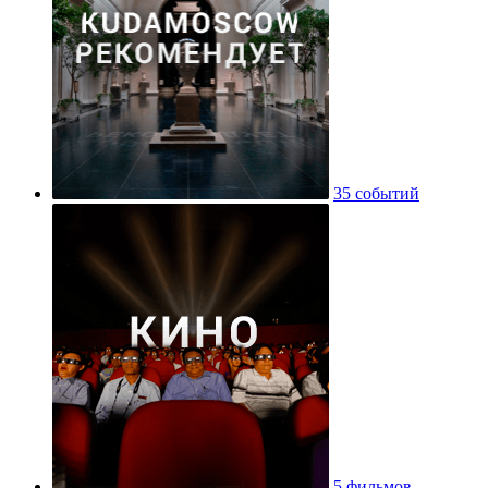
35 событий
5 фильмов