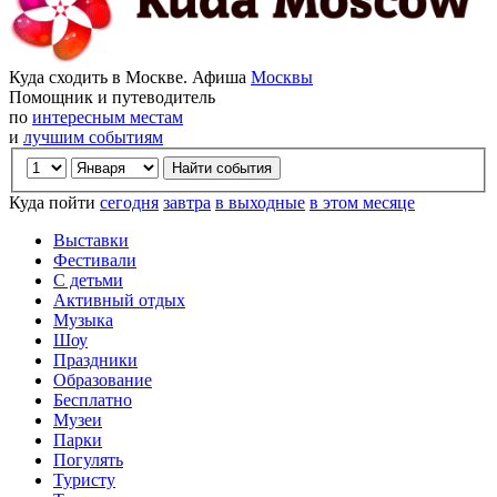
Куда сходить в Москве. Афиша
Москвы
Помощник и путеводитель
по
интересным местам
и
лучшим событиям
Куда пойти
сегодня
завтра
в выходные
в этом месяце
Выставки
Фестивали
С детьми
Активный отдых
Музыка
Шоу
Праздники
Образование
Бесплатно
Музеи
Парки
Погулять
Туристу