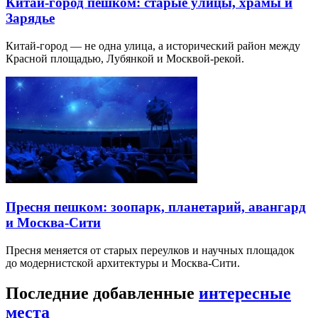
Китай-город пешком: старые улицы, храмы и
Зарядье
Китай-город — не одна улица, а исторический район между
Красной площадью, Лубянкой и Москвой-рекой.
Пресня пешком: зоопарк, планетарий, авангард
и Москва-Сити
Пресня меняется от старых переулков и научных площадок
до модернистской архитектуры и Москва-Сити.
Последние добавленные
интересные
места