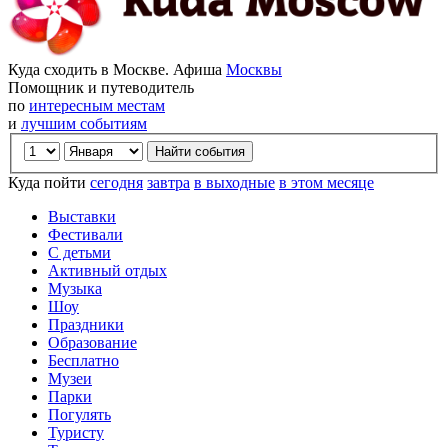
Куда сходить в Москве. Афиша
Москвы
Помощник и путеводитель
по
интересным местам
и
лучшим событиям
Куда пойти
сегодня
завтра
в выходные
в этом месяце
Выставки
Фестивали
С детьми
Активный отдых
Музыка
Шоу
Праздники
Образование
Бесплатно
Музеи
Парки
Погулять
Туристу