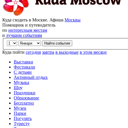
Куда сходить в Москве. Афиша
Москвы
Помощник и путеводитель
по
интересным местам
и
лучшим событиям
Куда пойти
сегодня
завтра
в выходные
в этом месяце
Выставки
Фестивали
С детьми
Активный отдых
Музыка
Шоу
Праздники
Образование
Бесплатно
Музеи
Парки
Погулять
Туристу