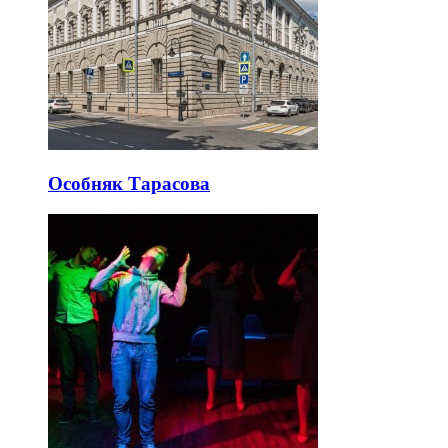
Особняк Тарасова