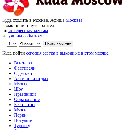
Куда сходить в Москве. Афиша
Москвы
Помощник и путеводитель
по
интересным местам
и
лучшим событиям
Куда пойти
сегодня
завтра
в выходные
в этом месяце
Выставки
Фестивали
С детьми
Активный отдых
Музыка
Шоу
Праздники
Образование
Бесплатно
Музеи
Парки
Погулять
Туристу