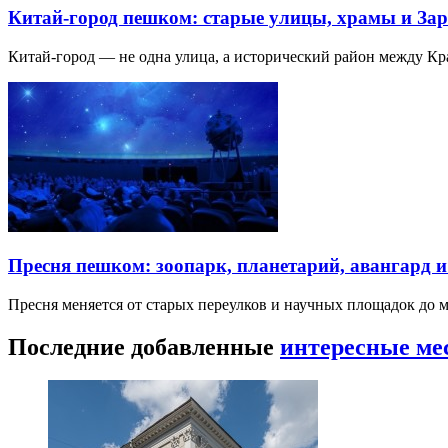
Китай-город пешком: старые улицы, храмы и Зар
Китай-город — не одна улица, а исторический район между К
Пресня пешком: зоопарк, планетарий, авангард 
Пресня меняется от старых переулков и научных площадок до 
Последние добавленные
интересные ме