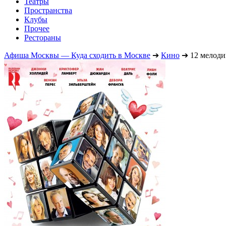
Театры
Пространства
Клубы
Прочее
Рестораны
Афиша Москвы — Куда сходить в Москве
➔
Кино
➔
12 мелод