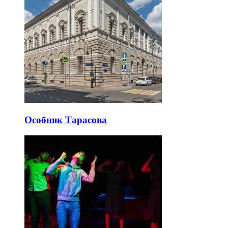
Особняк Тарасова