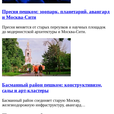
Пресня пешком: зоопарк, планетарий, авангард
и Москва-Сити
Пресня меняется от старых переулков и научных площадок
до модернистской архитектуры и Москва-Сити.
Басманный район пешком: конструктивизм,
сады и арт-кластеры
Басманный район соединяет старую Москву,
железнодорожную инфраструктуру, авангард…