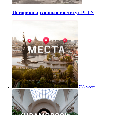
Историко-архивный институт РГГУ
783 места