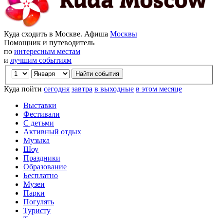
Куда сходить в Москве. Афиша
Москвы
Помощник и путеводитель
по
интересным местам
и
лучшим событиям
Куда пойти
сегодня
завтра
в выходные
в этом месяце
Выставки
Фестивали
С детьми
Активный отдых
Музыка
Шоу
Праздники
Образование
Бесплатно
Музеи
Парки
Погулять
Туристу