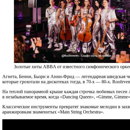
Золотые хиты ABBA от известного симфонического орке
Агнета, Бенни, Бьорн и Анни-Фрид — легендарная шведская че
которые грохотали на дискотеках тогда, в 70-х — 80-х. Roofev
На теплой панорамной крыше каждая строчка любимых песен A
в незабываемое время, когда «Dancing Queen», «Gimme, Gimme»,
Классические инструменты превратят знакомые мелодии в зах
аранжировкам знаменитых «Main String Orchestra».