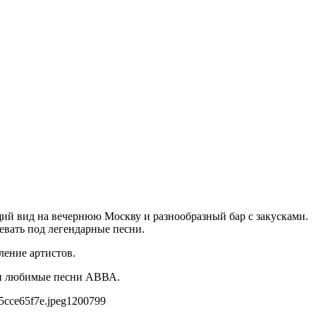
ий вид на вечернюю Москву и разнообразный бар с закусками.
евать под легендарные песни.
ление артистов.
а и любимые песни АВВА.
5cce65f7e.jpeg
1200
799