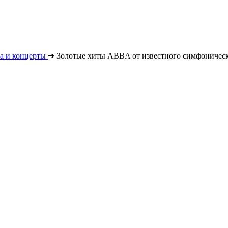
а и концерты
➔
Золотые хиты ABBA от известного симфоническ