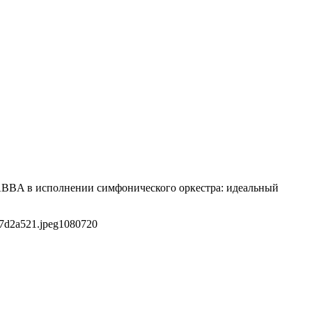
 ABBA в исполнении симфонического оркестра: идеальный
f7d2a521.jpeg
1080
720