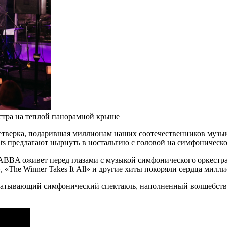
стра на теплой панорамной крыше
тверка, подарившая миллионам наших соотечественников музыку
ents предлагают нырнуть в ностальгию с головой на симфоническ
BBA оживет перед глазами с музыкой симфонического оркестра
 «The Winner Takes It All» и другие хиты покоряли сердца милли
ватывающий симфонический спектакль, наполненный волшебство