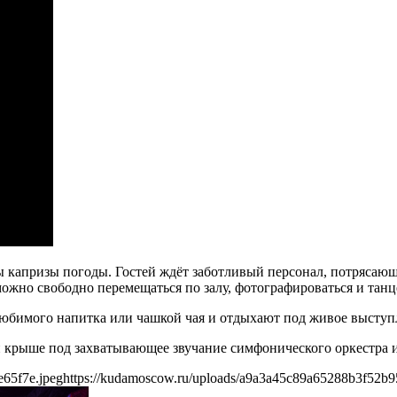
 капризы погоды. Гостей ждёт заботливый персонал, потрясающ
можно свободно перемещаться по залу, фотографироваться и танц
любимого напитка или чашкой чая и отдыхают под живое выступ
ой крыше под захватывающее звучание симфонического оркестр
e65f7e.jpeg
https://kudamoscow.ru/uploads/a9a3a45c89a65288b3f52b9