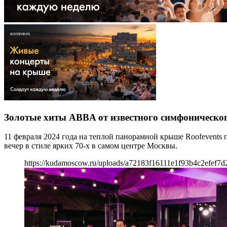
Золотые хиты ABBA от известного симфоническо
11 февраля 2024 года на теплой панорамной крыше Roofevent
вечер в стиле ярких 70-х в самом центре Москвы.
https://kudamoscow.ru/uploads/a72183f16111e1f93b4c2efef7d