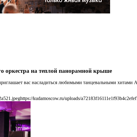
го оркестра на теплой панорамной крыше
s приглашает вас насладиться любимыми танцевальными хитами
2a521.jpeg
https://kudamoscow.ru/uploads/a72183f16111e1f93b4c2efe