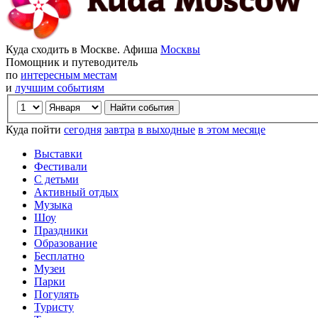
Куда сходить в Москве. Афиша
Москвы
Помощник и путеводитель
по
интересным местам
и
лучшим событиям
Куда пойти
сегодня
завтра
в выходные
в этом месяце
Выставки
Фестивали
С детьми
Активный отдых
Музыка
Шоу
Праздники
Образование
Бесплатно
Музеи
Парки
Погулять
Туристу