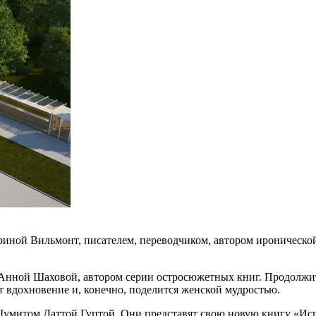
ериной Вильмонт, писателем, переводчиком, автором ироническо
й Анной Шаховой, автором серии остросюжетных книг. Продолжи
ет вдохновение и, конечно, поделится женской мудростью.
умитом Даттой Гуптой. Они представят свою новую книгу «Испы