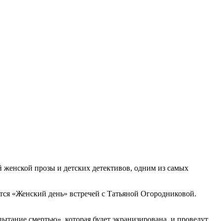
й женской прозы и детских детективов, одним из самых
тся «Женский день» встречей с Татьяной Огородниковой.
тание смертью», которая будет экранизирована, и проведут