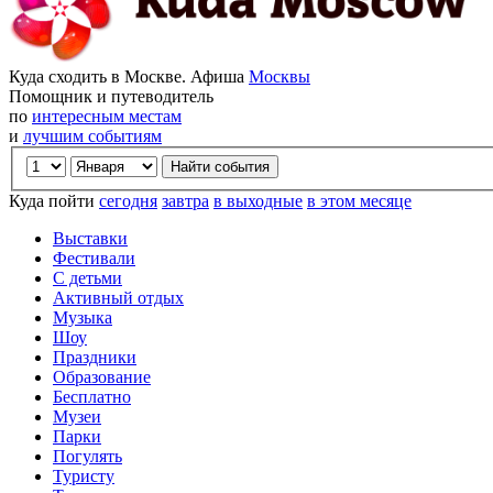
Куда сходить в Москве. Афиша
Москвы
Помощник и путеводитель
по
интересным местам
и
лучшим событиям
Куда пойти
сегодня
завтра
в выходные
в этом месяце
Выставки
Фестивали
С детьми
Активный отдых
Музыка
Шоу
Праздники
Образование
Бесплатно
Музеи
Парки
Погулять
Туристу