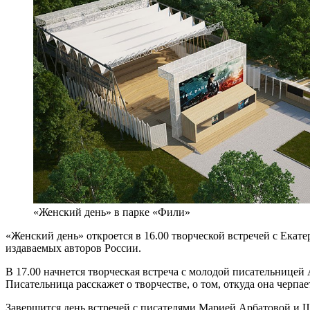
«Женский день» в парке «Фили»
«Женский день» откроется в 16.00 творческой встречей с Екат
издаваемых авторов России.
В 17.00 начнется творческая встреча с молодой писательнице
Писательница расскажет о творчестве, о том, откуда она черпа
Завершится день встречей с писателями Марией Арбатовой и Ш