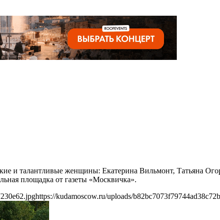
ркие и талантливые женщины: Екатерина Вильмонт, Татьяна Ог
альная площадка от газеты «Москвичка».
7230e62.jpg
https://kudamoscow.ru/uploads/b82bc7073f79744ad38c72