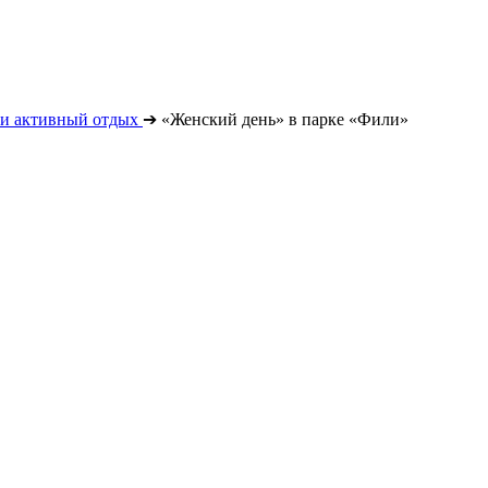
 и активный отдых
➔
«Женский день» в парке «Фили»