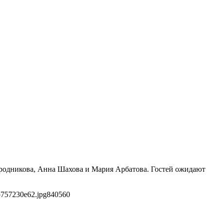
ородникова, Анна Шахова и Мария Арбатова. Гостей ожидают
b757230e62.jpg
840
560