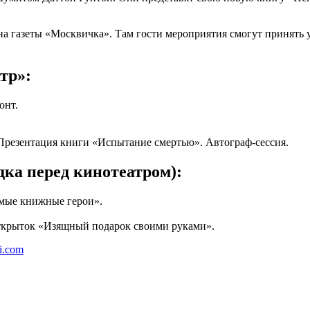
на газеты «Москвичка». Там гости мероприятия смогут принять у
тр»:
онт.
Презентация книги «Испытание смертью». Автограф-сессия.
ка перед кинотеатром):
имые книжные герои».
открыток «Изящный подарок своими руками».
li.com