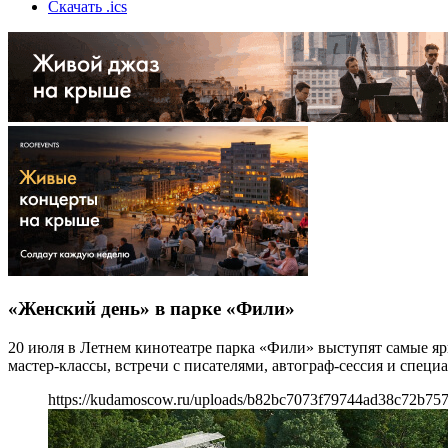
Скачать .ics
«Женский день» в парке «Фили»
20 июля в Летнем кинотеатре парка «Фили» выступят самые я
мастер-классы, встречи с писателями, автограф-сессия и специ
https://kudamoscow.ru/uploads/b82bc7073f79744ad38c72b75