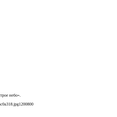
трое небо».
ac0a318.jpg
1200
800