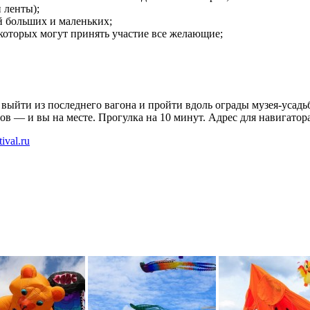
 ленты);
й больших и маленьких;
 которых могут принять участие все желающие;
о выйти из последнего вагона и пройти вдоль ограды музея-уса
в — и вы на месте. Прогулка на 10 минут. Адрес для навигатора
tival.ru