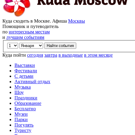
Куда сходить в Москве. Афиша
Москвы
Помощник и путеводитель
по
интересным местам
и
лучшим событиям
Куда пойти
сегодня
завтра
в выходные
в этом месяце
Выставки
Фестивали
С детьми
Активный отдых
Музыка
Шоу
Праздники
Образование
Бесплатно
Музеи
Парки
Погулять
Туристу