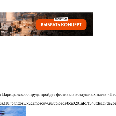
го Царицынского пруда пройдет фестиваль воздушных змеев «Пес
0a318.jpg
https://kudamoscow.ru/uploads/bca0201afc7f548fde1c7de2b