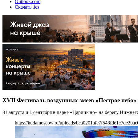
Outlook.com
Скачать .ics
XVII Фестиваль воздушных змеев «Пестрое небо»
31 августа и 1 сентября в парке «Царицыно» на берегу Нижне
https://kudamoscow.ru/uploads/bca0201afc7f548fde1c7de2bac