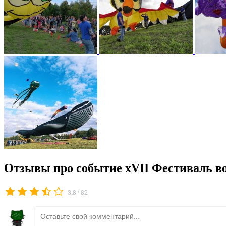
Отзывы про событие xVII Фестиваль в
/
3.8
82