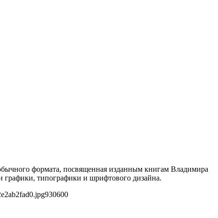
необычного формата, посвященная изданным книгам Владимира
ии графики, типографики и шрифтового дизайна.
e2ab2fad0.jpg
930
600