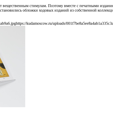
т вещественным стимулам. Поэтому вместе с печатными издания
» становились обложки ходовых изданий из собственной коллек
ab9a6.jpg
https://kudamoscow.ru/uploads/001f7be8a5ee8a4ab1a335c3