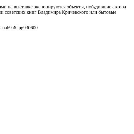
ми на выставке экспонируются объекты, побудившие автора
ции советских книг Владимира Кричевского или бытовые
aaaab9a6.jpg
930
600