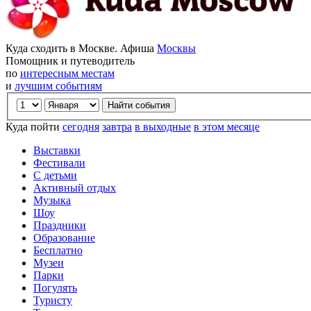
Куда сходить в Москве. Афиша
Москвы
Помощник и путеводитель
по
интересным местам
и
лучшим событиям
Куда пойти
сегодня
завтра
в выходные
в этом месяце
Выставки
Фестивали
С детьми
Активный отдых
Музыка
Шоу
Праздники
Образование
Бесплатно
Музеи
Парки
Погулять
Туристу