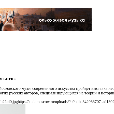
вского»
е Московского музея современного искусства пройдет выставка 
ногих русских авторов, специализирующихся на теории и истор
b2fad0.jpg
https://kudamoscow.ru/uploads/0b9bdba342968707aad1302