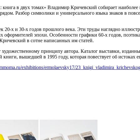
х: книга в двух томах» Владимир Кричевский собирает наиболе
дом. Разбор символики и универсального языка знаков в повсе
 20-х и 30-х годов прошлого века. Эти труды наглядно иллюст
вых оформителей эпохи. Особенности графики 60-х годов, поэти
Кричевский в сотне написанных им статей.
т художественному принципу автора. Каталог выставки, изданн
книги, вышедшей в 1995 году, которая повествует об истоках е
mmoma.ru/exhibitions/ermolaevsky17/23_knigi_vladimira_krichevsko