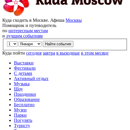
Куда сходить в Москве. Афиша
Москвы
Помощник и путеводитель
по
интересным местам
и
лучшим событиям
Куда пойти
сегодня
завтра
в выходные
в этом месяце
Выставки
Фестивали
С детьми
Активный отдых
Музыка
Шоу
Праздники
Образование
Бесплатно
Музеи
Парки
Погулять
Туристу