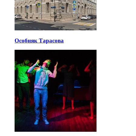
Особняк Тарасова