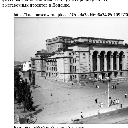
выставочных проектов в Донецке.
https://kudamoscow.ru/uploads/87d2da38dd606a3488d109779
Выставка «Выбор Евгения Халдея»