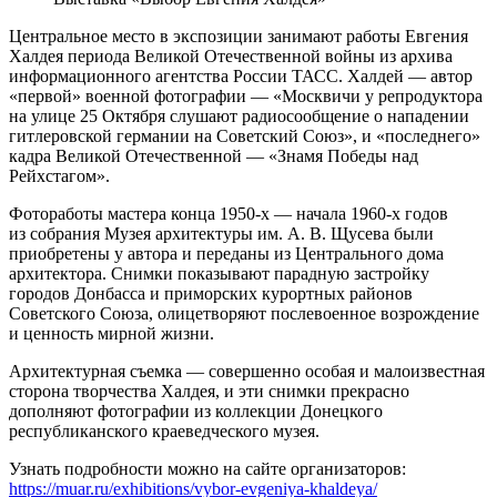
Центральное место в экспозиции занимают работы Евгения
Халдея периода Великой Отечественной войны из архива
информационного агентства России ТАСС. Халдей — автор
«первой» военной фотографии — «Москвичи у репродуктора
на улице 25 Октября слушают радиосообщение о нападении
гитлеровской германии на Советский Союз», и «последнего»
кадра Великой Отечественной — «Знамя Победы над
Рейхстагом».
Фотоработы мастера конца 1950-х — начала 1960-х годов
из собрания Музея архитектуры им. А. В. Щусева были
приобретены у автора и переданы из Центрального дома
архитектора. Снимки показывают парадную застройку
городов Донбасса и приморских курортных районов
Советского Союза, олицетворяют послевоенное возрождение
и ценность мирной жизни.
Архитектурная съемка — совершенно особая и малоизвестная
сторона творчества Халдея, и эти снимки прекрасно
дополняют фотографии из коллекции Донецкого
республиканского краеведческого музея.
Узнать подробности можно на сайте организаторов:
https://muar.ru/exhibitions/vybor-evgeniya-khaldeya/