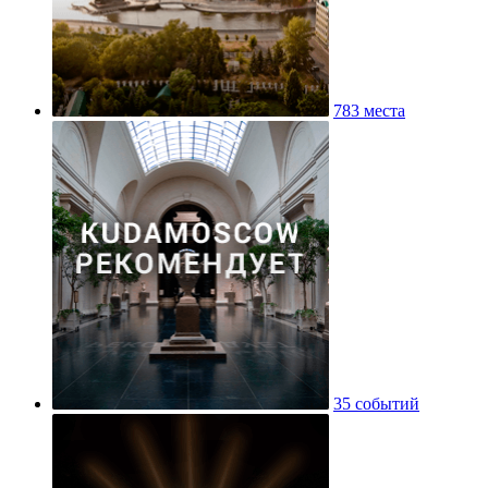
783 места
35 событий