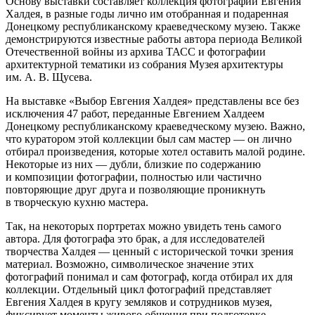
Основу выставки составляет коллекция фотографий Евгения
Халдея, в разные годы лично им отобранная и подаренная
Донецкому республиканскому краеведческому музею. Также
демонстрируются известные работы автора периода Великой
Отечественной войны из архива ТАСС и фотографии
архитектурной тематики из собрания Музея архитектуры
им. А. В. Щусева.
На выставке «Выбор Евгения Халдея» представлены все без
исключения 47 работ, переданные Евгением Халдеем
Донецкому республиканскому краеведческому музею. Важно,
что куратором этой коллекции был сам мастер — он лично
отбирал произведения, которые хотел оставить малой родине.
Некоторые из них — дубли, близкие по содержанию
и композиции фотографии, полностью или частично
повторяющие друг друга и позволяющие проникнуть
в творческую кухню мастера.
Так, на некоторых портретах можно увидеть тень самого
автора. Для фотографа это брак, а для исследователей
творчества Халдея — ценный с исторической точки зрения
материал. Возможно, символическое значение этих
фотографий понимал и сам фотограф, когда отбирал их для
коллекции. Отдельный цикл фотографий представляет
Евгения Халдея в кругу земляков и сотрудников музея,
фиксирует моменты живого общения при подготовке