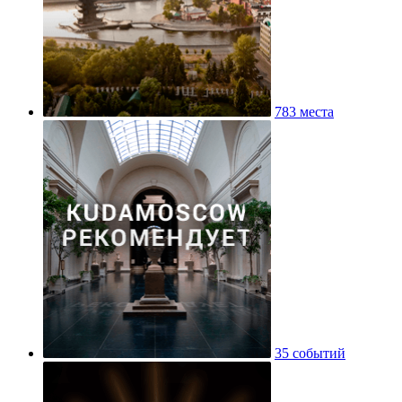
783 места
35 событий