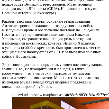
полководцев Великой Отечественной, Музея военной
авиации имени Шеннолта (США), Национального музея
Военной истории (Люксембург).
Разделы выставки осветят основные этапы создания
Антигитлеровской коалиции, высадку союзных войск
в Западной Европе и обеспечение поставок по Ленд-Лизу.
Посетители увидят личные вещи адмирала Николая
Харламова, сыгравшего важнейшую роль в создании
и проведении арктических конвоев. Именно Харламов,
в условиях особой секретности, был приглашен в качестве
официального наблюдателя от СССР за высадкой союзных
войск в Нормандии.
Экспозицию дополнят форма и амуниция военнослужащих
армий США, Великобритании и Канады, а также
вооружение — от винтовок и пистолетов-пулеметов
до гранатометов и минометов. Многие из этих предметов
из фондов Музея Победы будут впервые предложены
вниманию широкой публики.
https://kudamoscow.ru/uploads/caeafc88c6c983918d4c6b72ec