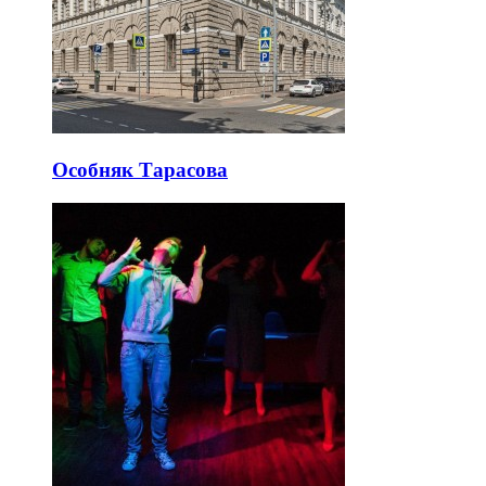
Особняк Тарасова