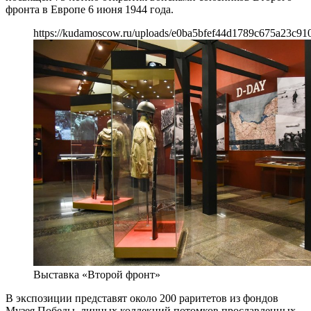
фронта в Европе 6 июня 1944 года.
https://kudamoscow.ru/uploads/e0ba5bfef44d1789c675a23c91
Выставка «Второй фронт»
В экспозиции представят около 200 раритетов из фондов
Музея Победы, личных коллекций потомков прославленных