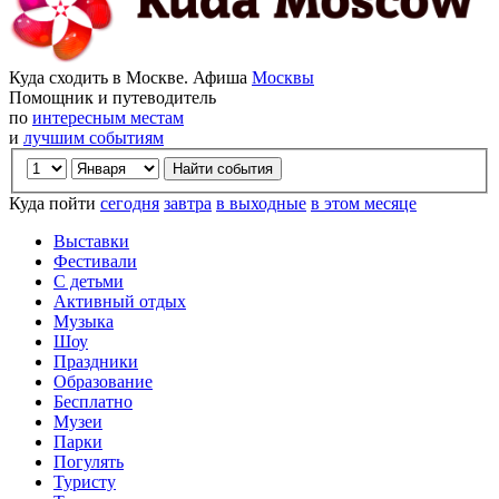
Куда сходить в Москве. Афиша
Москвы
Помощник и путеводитель
по
интересным местам
и
лучшим событиям
Куда пойти
сегодня
завтра
в выходные
в этом месяце
Выставки
Фестивали
С детьми
Активный отдых
Музыка
Шоу
Праздники
Образование
Бесплатно
Музеи
Парки
Погулять
Туристу