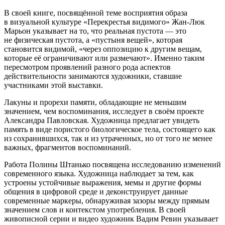
В своей книге, посвящённой теме восприятия образа
в визуальной культуре «Перекрестья видимого» Жан-Люк
Марьон указывает на то, что реальная пустота — это
не физическая пустота, а «пустыня вещей», которая
становится видимой, «через оппозицию к другим вещам,
которые её ограничивают или размечают». Именно таким
пересмотром проявлений разного рода аспектов
действительности занимаются художники, ставшие
участниками этой выставки.
Лакуны и прорехи памяти, обладающие не меньшим
значением, чем воспоминания, исследует в своём проекте
Александра Павловская. Художница предлагает увидеть
память в виде пористого биологическое тела, состоящего как
из сохранившихся, так и из утраченных, но от того не менее
важных, фрагментов воспоминаний.
Работа Полины Штанько посвящена исследованию изменений
современного языка. Художница наблюдает за тем, как
устроены устойчивые выражения, мемы и другие формы
общения в цифровой среде и деконструирует данные
современные маркеры, обнаруживая зазоры между прямым
значением слов и контекстом употребления. В своей
живописной серии и видео художник Вадим Ревин указывает