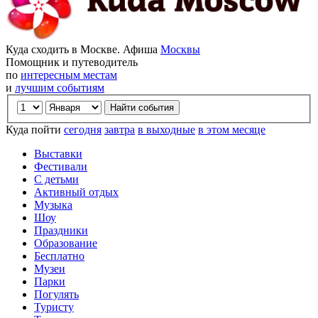
Куда сходить в Москве. Афиша
Москвы
Помощник и путеводитель
по
интересным местам
и
лучшим событиям
Куда пойти
сегодня
завтра
в выходные
в этом месяце
Выставки
Фестивали
С детьми
Активный отдых
Музыка
Шоу
Праздники
Образование
Бесплатно
Музеи
Парки
Погулять
Туристу