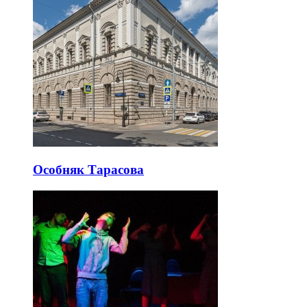
Особняк Тарасова