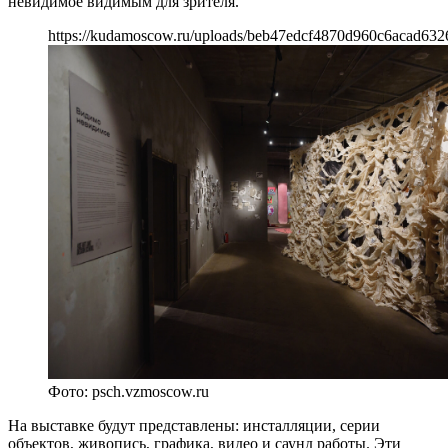
невидимое видимым для зрителя.
https://kudamoscow.ru/uploads/beb47edcf4870d960c6acad632
Фото: psch.vzmoscow.ru
На выставке будут представлены: инсталляции, серии
объектов, живопись, графика, видео и саунд работы. Эти