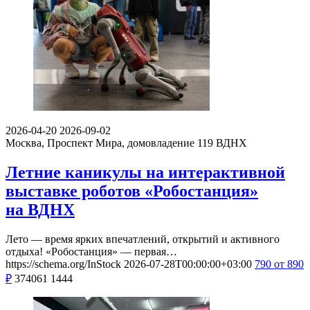
2026-04-20
2026-09-02
Москва, Проспект Мира, домовладение 119
ВДНХ
Летние каникулы на интерактивной
выставке роботов «Робостанция»
на ВДНХ
Лето — время ярких впечатлений, открытий и активного
отдыха! «Робостанция» — первая…
https://schema.org/InStock
2026-07-28T00:00:00+03:00
790
от 890
₽
374061
1444