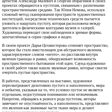
артистов Александр Малевич и Георгий Ибрагимов в своих
проектах обращаются к пустотам, связанным с различными
пространственными средами. Так Юлия Немова, используя
сложный метод сканирования пространств художественных
институций, посредством технических средств пытается
уловить и нащупать пустоту, которая расположена между
зрителем и физическими контурами музеев и галерей.
Художница переводит свои наблюдения в зримые формы,
запечатлённые в серии графики и видео.
В своем проекте Дарья Цехмистерова сочиняет пространство,
которое бы стало вместилищем для абстрактного явления,
характеризуемое словом «ничто», но расставляя внутри
явления границы и рамки, обнаруживает возможность
пространственного бытования этой идеи. Саунд-художники
в своей работе также нашли звуковые рамки, которые смогли
очертить пустые пространства.
В работах, представленных на выставке, художники
пересматривают дихотомию пустого и наполненного, мира
и небытия, указывая на то, что условно пустое не является
отдельным, недоступным пониманию или незначимым.
Напротив, обращаясь к разного рода пустотам, авторы
замечают не опустошённость, а наполненность, представляют
эти явления как значимые части ткани мира и делают