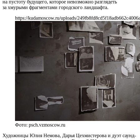
на пустоту будущего, которое невозможно разглядеть
за хмурыми фрагментами городского ландшафта.
https://kudamoscow.ru/uploads/249fb8fd8cd5f18adb662c4006a
Фото: psch.vzmoscow.ru
Художницы Юлия Немова, Дарья Цехмистерова и дуэт саунд-