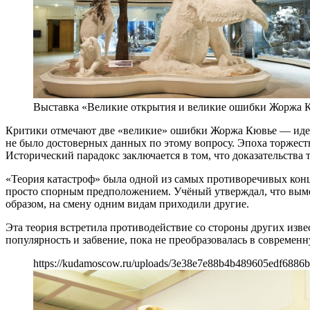
Выставка «Великие открытия и великие ошибки Жоржа 
Критики отмечают две «великие» ошибки Жоржа Кювье — идею 
не было достоверных данных по этому вопросу. Эпоха торжеств
Исторический парадокс заключается в том, что доказательства
«Теория катастроф» была одной из самых противоречивых конц
просто спорным предположением. Учёный утверждал, что выме
образом, на смену одним видам приходили другие.
Эта теория встретила противодействие со стороны других изве
популярность и забвение, пока не преобразовалась в соврем
https://kudamoscow.ru/uploads/3e38e7e88b4b489605edf6886b