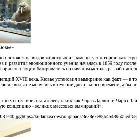
Кювье»
постоянства видов животных и знаменитую «теорию катастроф»
а и развития эволюционного учения началась в 1859 году после
 теории эволюции базировались на научном методе, разработанн
епций XVIII века. Кювье установил вымирание как факт — в то
ршие виды не менялись в течение длительного времени, а были
стных естествоиспытателей, таких как Чарлз Дарвин и Чарлз Лай
енную концепцию «великих массовых вымираний».
081e40.jpg
https://kudamoscow.ru/uploads/3e38e7e88b4b489605edf6