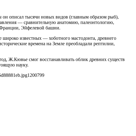
 он описал тысячи новых видов (главным образом рыб),
равления — сравнительную анатомию, палеонтологию,
 Франции, Эйфелевой башни.
е широко известных — хоботного мастодонта, древнего
исторические времена на Земле преобладали рептилии,
тод, Ж.Кювье смог восстанавливать облик древних существ
тоящую науку.
5d88881eb.jpg
1200
799