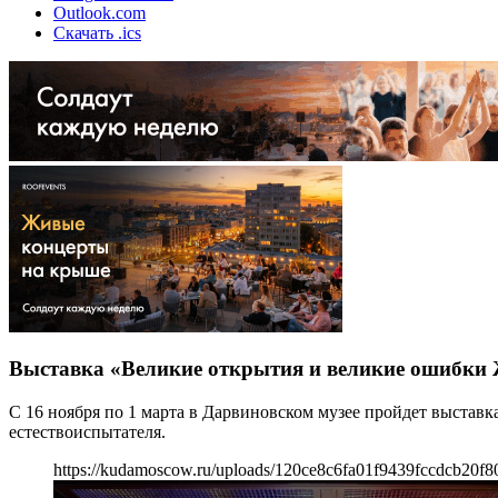
Outlook.com
Скачать .ics
Выставка «Великие открытия и великие ошибки
С 16 ноября по 1 марта в Дарвиновском музее пройдет выстав
естествоиспытателя.
https://kudamoscow.ru/uploads/120ce8c6fa01f9439fccdcb20f8