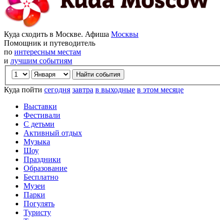
Куда сходить в Москве. Афиша
Москвы
Помощник и путеводитель
по
интересным местам
и
лучшим событиям
Куда пойти
сегодня
завтра
в выходные
в этом месяце
Выставки
Фестивали
С детьми
Активный отдых
Музыка
Шоу
Праздники
Образование
Бесплатно
Музеи
Парки
Погулять
Туристу