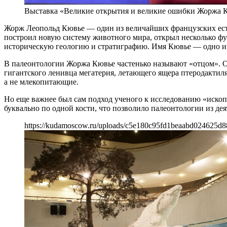
Выставка «Великие открытия и великие ошибки Жоржа 
Жорж Леопольд Кювье — один из величайших французских есте
построил новую систему животного мира, открыл несколько ф
историческую геологию и стратиграфию. Имя Кювье — одно из
В палеонтологии Жоржа Кювье частенько называют «отцом». О
гигантского ленивца мегатерия, летающего ящера птеродактиля
а не млекопитающие.
Но еще важнее был сам подход ученого к исследованию «иско
буквально по одной кости, что позволило палеонтологии из де
https://kudamoscow.ru/uploads/c5e180c95fd1beaabd024625d8