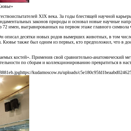
Кювье»
ствоиспытателей XIX века. За годы блестящей научной карьеры
ундаментальных законов природы и основал новые научные нап
 72 имен, выгравированных на первом этаже главного символа
н описал десятки новых родов вымерших животных, в том числ
. Кювье также был одним из первых, кто предположил, что в до
паемых костей». Применив свой сравнительно-анатомический ме
ятельности по сборам и коллекционированию превратиться в нас
8881eb.jpg
https://kudamoscow.ru/uploads/c5e180c95fd1beaabd02462