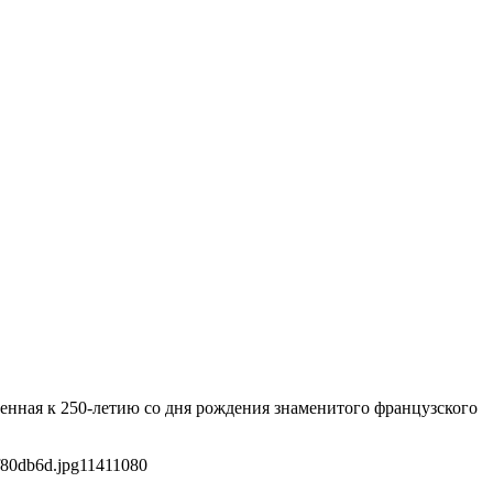
енная к 250-летию со дня рождения знаменитого французского
f80db6d.jpg
1141
1080