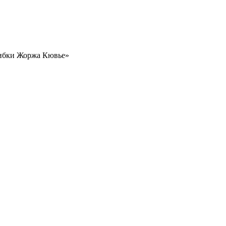
шибки Жоржа Кювье»