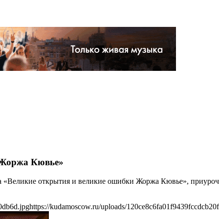
 Жоржа Кювье»
ка «Великие открытия и великие ошибки Жоржа Кювье», приуроч
0db6d.jpg
https://kudamoscow.ru/uploads/120ce8c6fa01f9439fccdcb20