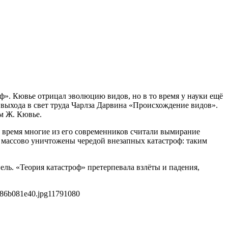
. Кювье отрицал эволюцию видов, но в то время у науки ещё
 выхода в свет труда Чарлза Дарвина «Происхождение видов».
ом Ж. Кювье.
 время многие из его современников считали вымирание
 массово уничтожены чередой внезапных катастроф: таким
ель. «Теория катастроф» претерпевала взлёты и падения,
886b081e40.jpg
1179
1080